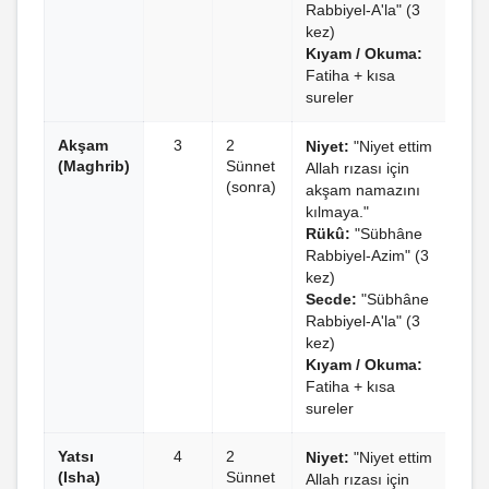
Rabbiyel-A'la" (3
kez)
Kıyam / Okuma:
Fatiha + kısa
sureler
Akşam
3
2
Niyet:
"Niyet ettim
(Maghrib)
Sünnet
Allah rızası için
(sonra)
akşam namazını
kılmaya."
Rükû:
"Sübhâne
Rabbiyel-Azim" (3
kez)
Secde:
"Sübhâne
Rabbiyel-A'la" (3
kez)
Kıyam / Okuma:
Fatiha + kısa
sureler
Yatsı
4
2
Niyet:
"Niyet ettim
(Isha)
Sünnet
Allah rızası için