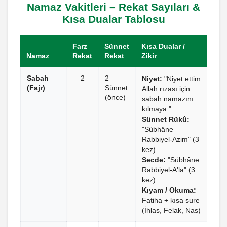
Namaz Vakitleri – Rekat Sayıları &
Kısa Dualar Tablosu
Farz
Sünnet
Kısa Dualar /
Namaz
Rekat
Rekat
Zikir
Sabah
2
2
Niyet:
"Niyet ettim
(Fajr)
Sünnet
Allah rızası için
(önce)
sabah namazını
kılmaya."
Sünnet Rükû:
"Sübhâne
Rabbiyel-Azim" (3
kez)
Secde:
"Sübhâne
Rabbiyel-A'la" (3
kez)
Kıyam / Okuma:
Fatiha + kısa sure
(İhlas, Felak, Nas)