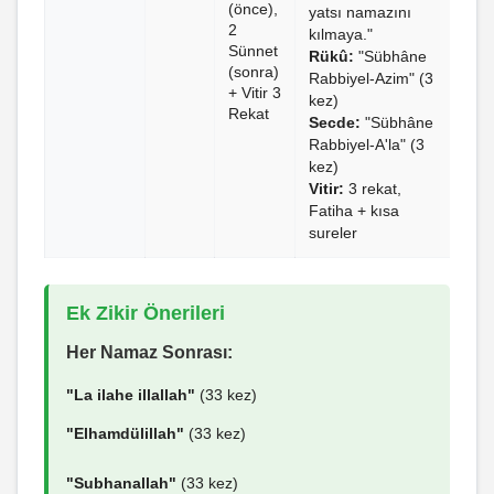
(önce),
yatsı namazını
2
kılmaya."
Sünnet
Rükû:
"Sübhâne
(sonra)
Rabbiyel-Azim" (3
+ Vitir 3
kez)
Rekat
Secde:
"Sübhâne
Rabbiyel-A'la" (3
kez)
Vitir:
3 rekat,
Fatiha + kısa
sureler
Ek Zikir Önerileri
Her Namaz Sonrası:
"La ilahe illallah"
(33 kez)
"Elhamdülillah"
(33 kez)
"Subhanallah"
(33 kez)