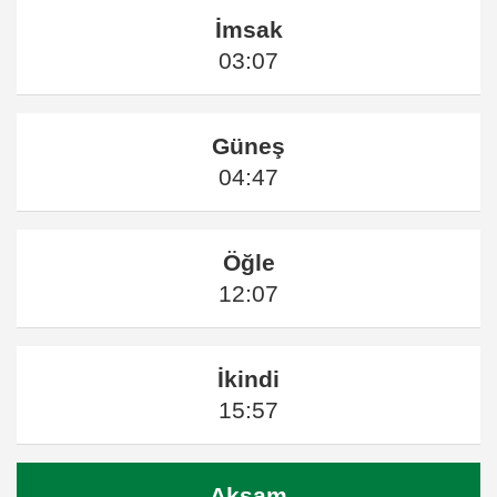
İmsak
03:07
Güneş
04:47
Öğle
12:07
İkindi
15:57
Akşam