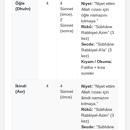
Öğle
4
4
Niyet:
"Niyet ettim
(Dhuhr)
Sünnet
Allah rızası için
(önce),
öğle namazını
2
kılmaya."
Sünnet
Rükû:
"Sübhâne
(sonra)
Rabbiyel-Azim" (3
kez)
Secde:
"Sübhâne
Rabbiyel-A'la" (3
kez)
Kıyam / Okuma:
Fatiha + kısa
sureler
İkindi
4
4
Niyet:
"Niyet ettim
(Asr)
Sünnet
Allah rızası için
(önce)
ikindi namazını
kılmaya."
Rükû:
"Sübhâne
Rabbiyel-Azim" (3
kez)
Secde:
"Sübhâne