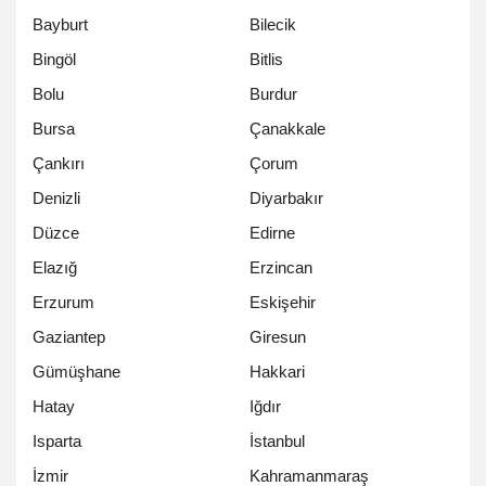
Bayburt
Bilecik
Bingöl
Bitlis
Bolu
Burdur
Bursa
Çanakkale
Çankırı
Çorum
Denizli
Diyarbakır
Düzce
Edirne
Elazığ
Erzincan
Erzurum
Eskişehir
Gaziantep
Giresun
Gümüşhane
Hakkari
Hatay
Iğdır
Isparta
İstanbul
İzmir
Kahramanmaraş