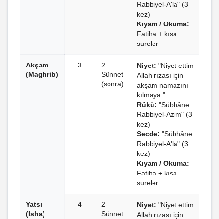
Rabbiyel-A'la" (3
kez)
Kıyam / Okuma:
Fatiha + kısa
sureler
Akşam
3
2
Niyet:
"Niyet ettim
(Maghrib)
Sünnet
Allah rızası için
(sonra)
akşam namazını
kılmaya."
Rükû:
"Sübhâne
Rabbiyel-Azim" (3
kez)
Secde:
"Sübhâne
Rabbiyel-A'la" (3
kez)
Kıyam / Okuma:
Fatiha + kısa
sureler
Yatsı
4
2
Niyet:
"Niyet ettim
(Isha)
Sünnet
Allah rızası için