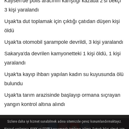
Kayseri'de polis aracının karıştığı kazada 2'si bekçi
3 kişi yaralandı
Uşak'ta dut toplamak için çıktığı çatıdan düşen kişi
öldü
Uşak'ta otomobil şarampole devrildi, 3 kişi yaralandı
Sakarya'da devrilen kamyonetteki 1 kişi öldü, 1 kişi
yaralandı
Uşak'ta kayıp ihbarı yapılan kadın su kuyusunda ölü
bulundu
Uşak'ta tarım arazisinde başlayıp ormana sıçrayan
yangın kontrol altına alındı
Sizlere daha iyi hizmet sunabilmek adına sitemizde çerez konumlandırmaktayız.
Kişisel verileriniz, KVKK ve GDPR kapsamında toplanıp işlenir. Detaylı bilgi almak için