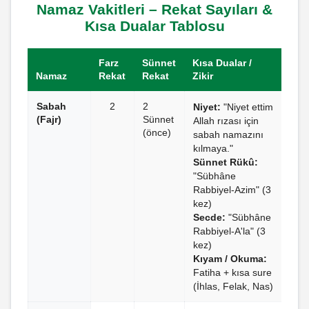
Namaz Vakitleri – Rekat Sayıları &
Kısa Dualar Tablosu
Farz
Sünnet
Kısa Dualar /
Namaz
Rekat
Rekat
Zikir
Sabah
2
2
Niyet:
"Niyet ettim
(Fajr)
Sünnet
Allah rızası için
(önce)
sabah namazını
kılmaya."
Sünnet Rükû:
"Sübhâne
Rabbiyel-Azim" (3
kez)
Secde:
"Sübhâne
Rabbiyel-A'la" (3
kez)
Kıyam / Okuma:
Fatiha + kısa sure
(İhlas, Felak, Nas)