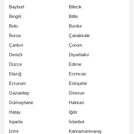
Bayburt
Bilecik
Bingöl
Bitlis
Bolu
Burdur
Bursa
Çanakkale
Çankırı
Çorum
Denizli
Diyarbakır
Düzce
Edirne
Elazığ
Erzincan
Erzurum
Eskişehir
Gaziantep
Giresun
Gümüşhane
Hakkari
Hatay
Iğdır
Isparta
İstanbul
İzmir
Kahramanmaraş