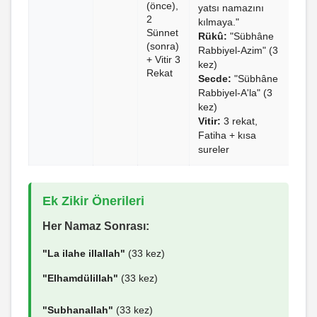
(önce),
yatsı namazını
2
kılmaya."
Sünnet
Rükû:
"Sübhâne
(sonra)
Rabbiyel-Azim" (3
+ Vitir 3
kez)
Rekat
Secde:
"Sübhâne
Rabbiyel-A'la" (3
kez)
Vitir:
3 rekat,
Fatiha + kısa
sureler
Ek Zikir Önerileri
Her Namaz Sonrası:
"La ilahe illallah"
(33 kez)
"Elhamdülillah"
(33 kez)
"Subhanallah"
(33 kez)