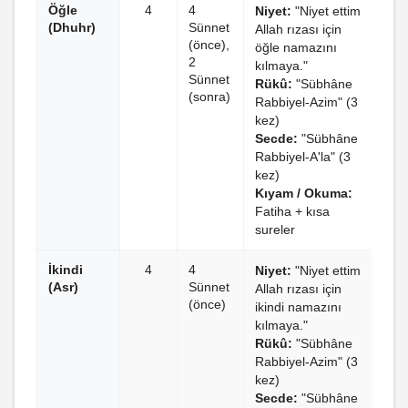
Öğle
4
4
Niyet:
"Niyet ettim
(Dhuhr)
Sünnet
Allah rızası için
(önce),
öğle namazını
2
kılmaya."
Sünnet
Rükû:
"Sübhâne
(sonra)
Rabbiyel-Azim" (3
kez)
Secde:
"Sübhâne
Rabbiyel-A'la" (3
kez)
Kıyam / Okuma:
Fatiha + kısa
sureler
İkindi
4
4
Niyet:
"Niyet ettim
(Asr)
Sünnet
Allah rızası için
(önce)
ikindi namazını
kılmaya."
Rükû:
"Sübhâne
Rabbiyel-Azim" (3
kez)
Secde:
"Sübhâne