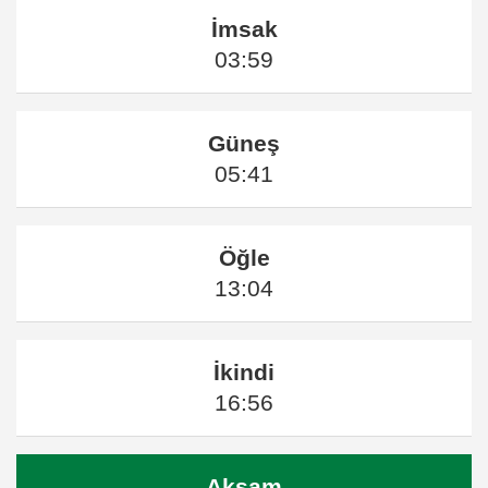
İmsak
03:59
Güneş
05:41
Öğle
13:04
İkindi
16:56
Akşam