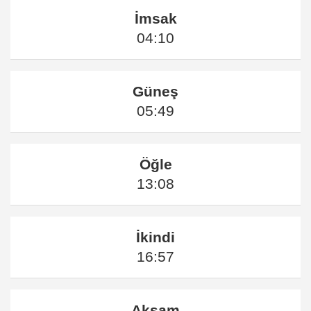
İmsak
04:10
Güneş
05:49
Öğle
13:08
İkindi
16:57
Akşam