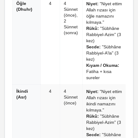
Öğle
4
4
Niyet:
"Niyet ettim
(Dhuhr)
Sünnet
Allah rızası için
(önce),
öğle namazını
2
kılmaya."
Sünnet
Rükû:
"Sübhâne
(sonra)
Rabbiyel-Azim" (3
kez)
Secde:
"Sübhâne
Rabbiyel-A'la" (3
kez)
Kıyam / Okuma:
Fatiha + kısa
sureler
İkindi
4
4
Niyet:
"Niyet ettim
(Asr)
Sünnet
Allah rızası için
(önce)
ikindi namazını
kılmaya."
Rükû:
"Sübhâne
Rabbiyel-Azim" (3
kez)
Secde:
"Sübhâne