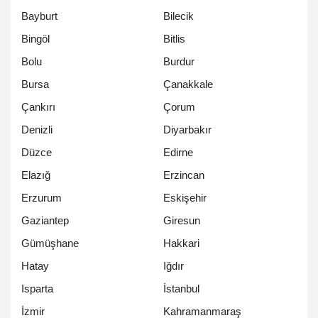
Bayburt
Bilecik
Bingöl
Bitlis
Bolu
Burdur
Bursa
Çanakkale
Çankırı
Çorum
Denizli
Diyarbakır
Düzce
Edirne
Elazığ
Erzincan
Erzurum
Eskişehir
Gaziantep
Giresun
Gümüşhane
Hakkari
Hatay
Iğdır
Isparta
İstanbul
İzmir
Kahramanmaraş