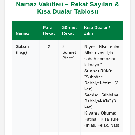
Namaz Vakitleri – Rekat Sayıları &
Kısa Dualar Tablosu
Farz
Sünnet
Kısa Dualar /
Namaz
Rekat
Rekat
Zikir
Sabah
2
2
Niyet:
"Niyet ettim
(Fajr)
Sünnet
Allah rızası için
(önce)
sabah namazını
kılmaya."
Sünnet Rükû:
"Sübhâne
Rabbiyel-Azim" (3
kez)
Secde:
"Sübhâne
Rabbiyel-A'la" (3
kez)
Kıyam / Okuma:
Fatiha + kısa sure
(İhlas, Felak, Nas)