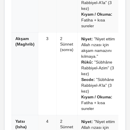
Rabbiyel-A'la" (3
kez)
Kıyam / Okuma:
Fatiha + kısa
sureler
Akşam
3
2
Niyet:
"Niyet ettim
(Maghrib)
Sünnet
Allah rızası için
(sonra)
akşam namazını
kılmaya."
Rükû:
"Sübhâne
Rabbiyel-Azim" (3
kez)
Secde:
"Sübhâne
Rabbiyel-A'la" (3
kez)
Kıyam / Okuma:
Fatiha + kısa
sureler
Yatsı
4
2
Niyet:
"Niyet ettim
(Isha)
Sünnet
Allah rızası için