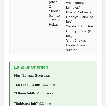
(önce),
yatsı namazını
2
kılmaya."
Sünnet
Rükû:
"Sübhâne
(sonra)
Rabbiyel-Azim" (3
+ Vitir 3
kez)
Rekat
Secde:
"Sübhâne
Rabbiyel-A'la" (3
kez)
Vitir:
3 rekat,
Fatiha + kısa
sureler
Ek Zikir Önerileri
Her Namaz Sonrası:
"La ilahe illallah"
(33 kez)
"Elhamdülillah"
(33 kez)
"Subhanallah"
(33 kez)