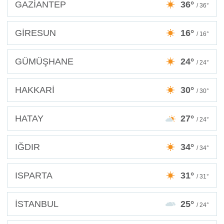
GAZİANTEP
36°
/ 36°
GİRESUN
16°
/ 16°
GÜMÜŞHANE
24°
/ 24°
HAKKARİ
30°
/ 30°
HATAY
27°
/ 24°
IĞDIR
34°
/ 34°
ISPARTA
31°
/ 31°
İSTANBUL
25°
/ 24°