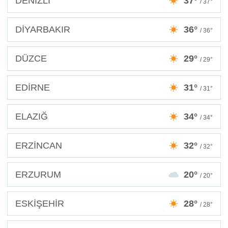
DENİZLİ
37°
/ 37°
DİYARBAKIR
36°
/ 36°
DÜZCE
29°
/ 29°
EDİRNE
31°
/ 31°
ELAZIĞ
34°
/ 34°
ERZİNCAN
32°
/ 32°
ERZURUM
20°
/ 20°
ESKİŞEHİR
28°
/ 28°