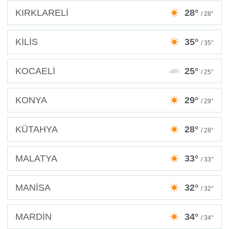
KIRKLARELİ
28°
/ 28°
KİLİS
35°
/ 35°
KOCAELİ
25°
/ 25°
KONYA
29°
/ 29°
KÜTAHYA
28°
/ 28°
MALATYA
33°
/ 33°
MANİSA
32°
/ 32°
MARDİN
34°
/ 34°