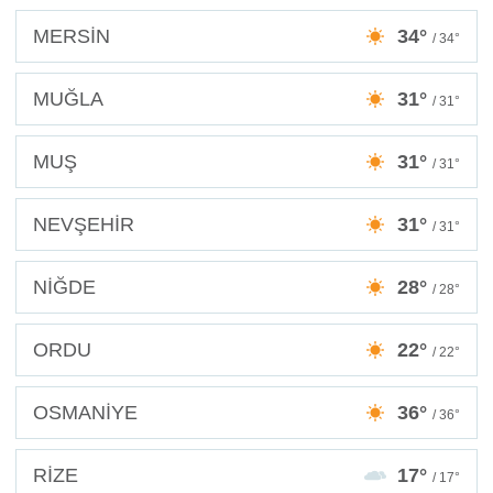
MERSİN
34°
/ 34°
MUĞLA
31°
/ 31°
MUŞ
31°
/ 31°
NEVŞEHİR
31°
/ 31°
NİĞDE
28°
/ 28°
ORDU
22°
/ 22°
OSMANİYE
36°
/ 36°
RİZE
17°
/ 17°