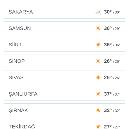
SAKARYA
30°
/ 30°
SAMSUN
30°
/ 29°
SİİRT
36°
/ 36°
SİNOP
26°
/ 26°
SİVAS
26°
/ 26°
ŞANLIURFA
37°
/ 37°
ŞIRNAK
32°
/ 32°
TEKİRDAĞ
27°
/ 27°