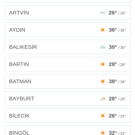
ARTVİN
26°
/ 26°
AYDIN
36°
/ 36°
BALIKESİR
30°
/ 30°
BARTIN
28°
/ 28°
BATMAN
38°
/ 38°
BAYBURT
28°
/ 28°
BİLECİK
26°
/ 26°
BİNGÖL
32°
/ 32°