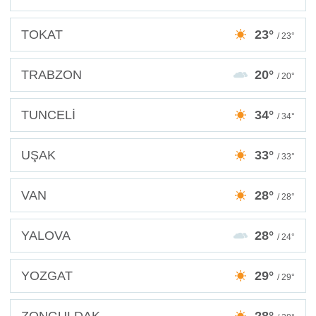
TOKAT
23°
/ 23°
TRABZON
20°
/ 20°
TUNCELİ
34°
/ 34°
UŞAK
33°
/ 33°
VAN
28°
/ 28°
YALOVA
28°
/ 24°
YOZGAT
29°
/ 29°
ZONGULDAK
28°