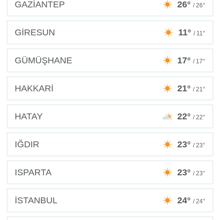
GAZİANTEP
26°
/ 26°
GİRESUN
11°
/ 11°
GÜMÜŞHANE
17°
/ 17°
HAKKARİ
21°
/ 21°
HATAY
22°
/ 22°
IĞDIR
23°
/ 23°
ISPARTA
23°
/ 23°
İSTANBUL
24°
/ 24°