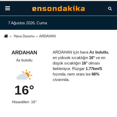
7 Ağustos 2026, Cuma
Hava Durumu
ARDAHAN
ARDAHAN
ARDAHAN için hava
Az bulutlu
,
en yüksek sıcaklığın
16°
ve en
Az bulutlu
düşük sıcaklığın
16°
olması
bekleniyor. Rüzgar
1.77km/S
hızında, nem oranı ise
66%
civarında.
16°
Hissedilen: 16°