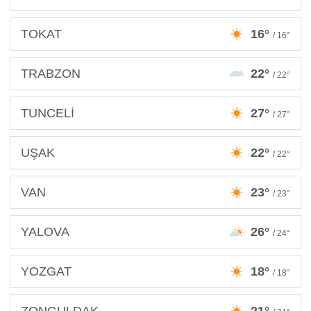
TOKAT
16°
/ 16°
TRABZON
22°
/ 22°
TUNCELİ
27°
/ 27°
UŞAK
22°
/ 22°
VAN
23°
/ 23°
YALOVA
26°
/ 24°
YOZGAT
18°
/ 18°
ZONGULDAK
21°