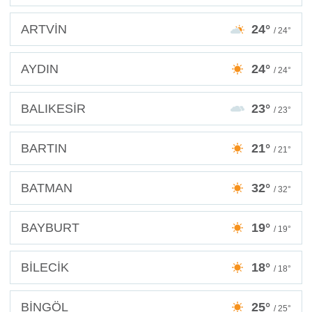
ARTVİN
24°
/ 24°
AYDIN
24°
/ 24°
BALIKESİR
23°
/ 23°
BARTIN
21°
/ 21°
BATMAN
32°
/ 32°
BAYBURT
19°
/ 19°
BİLECİK
18°
/ 18°
BİNGÖL
25°
/ 25°