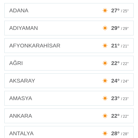
ADANA
27°
/ 25°
ADIYAMAN
29°
/ 29°
AFYONKARAHİSAR
21°
/ 21°
AĞRI
22°
/ 22°
AKSARAY
24°
/ 24°
AMASYA
23°
/ 23°
ANKARA
22°
/ 22°
ANTALYA
28°
/ 28°