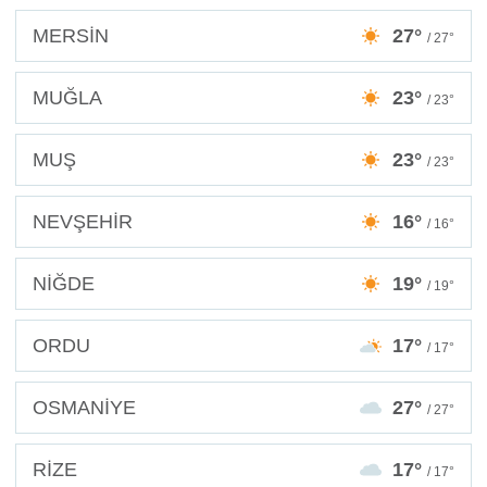
MERSİN
27°
/ 27°
MUĞLA
23°
/ 23°
MUŞ
23°
/ 23°
NEVŞEHİR
16°
/ 16°
NİĞDE
19°
/ 19°
ORDU
17°
/ 17°
OSMANİYE
27°
/ 27°
RİZE
17°
/ 17°