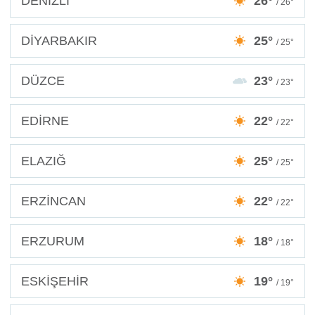
DENİZLİ
26°
/ 26°
DİYARBAKIR
25°
/ 25°
DÜZCE
23°
/ 23°
EDİRNE
22°
/ 22°
ELAZIĞ
25°
/ 25°
ERZİNCAN
22°
/ 22°
ERZURUM
18°
/ 18°
ESKİŞEHİR
19°
/ 19°