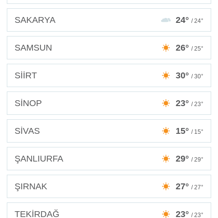
SAKARYA
24°
/ 24°
SAMSUN
26°
/ 25°
SİİRT
30°
/ 30°
SİNOP
23°
/ 23°
SİVAS
15°
/ 15°
ŞANLIURFA
29°
/ 29°
ŞIRNAK
27°
/ 27°
TEKİRDAĞ
23°
/ 23°