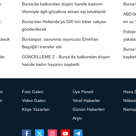
n
Bursa'da balkondan düşen hamile kadının
Bursa'
ölümüyle ilgili gözaltına alınan eşi tutuklandı
ABD'de
,
Bursa'dan Hollanda'ya 500 ton biber salçası
en az 3
gönderilecek
Eskişe
tavuk
Bursaspor, savunma oyuncusu Emirhan
yakala
Başyiğit'i transfer etti
Bursa'
dis
GÜNCELLEME 2 - Bursa'da balkondan düşen
kaybet
hamile kadın hayatını kaybetti
er
Foto Galeri
Üye Paneli
Hava 
ri
Video Galeri
Yerel Haberler
Nöbetc
Köşe Yazarları
Günün Haberleri
Namaz 
Arşiv