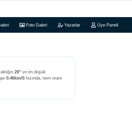
aleri
Foto Galeri
Yazarlar
Üye Paneli
caklığın
20°
ve en düşük
gar
0.46km/S
hızında, nem oranı