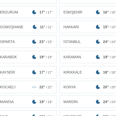
ERZURUM
17°
ESKİŞEHİR
16°
/ 17°
/ 16
GÜMÜŞHANE
11°
HAKKARİ
15°
/ 11°
/ 15
ISPARTA
23°
İSTANBUL
24°
/ 23°
/ 24
KARABÜK
19°
KARAMAN
19°
/ 19°
/ 19
KAYSERİ
17°
KIRIKKALE
18°
/ 17°
/ 18
KOCAELİ
22°
KONYA
20°
/ 22°
/ 20
MANİSA
19°
MARDİN
24°
/ 19°
/ 24