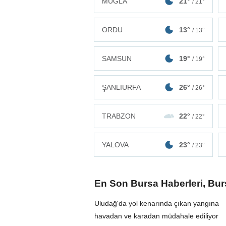
MUĞLA
21°
/ 21°
ORDU
13°
/ 13°
SAMSUN
19°
/ 19°
ŞANLIURFA
26°
/ 26°
TRABZON
22°
/ 22°
YALOVA
23°
/ 23°
En Son Bursa Haberleri, Bu
Uludağ'da yol kenarında çıkan yangına
havadan ve karadan müdahale ediliyor