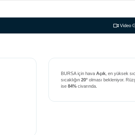
Video G
BURSA için hava
Açık
, en yüksek sı
sıcaklığın
20°
olması bekleniyor. Rüz
ise
84%
civarında.