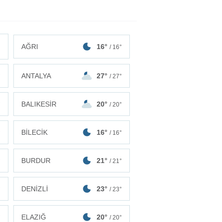
AĞRI
16°
/ 16°
ANTALYA
27°
°
/ 27°
BALIKESİR
20°
°
/ 20°
BİLECİK
16°
°
/ 16°
BURDUR
21°
°
/ 21°
DENİZLİ
23°
°
/ 23°
ELAZIĞ
20°
°
/ 20°