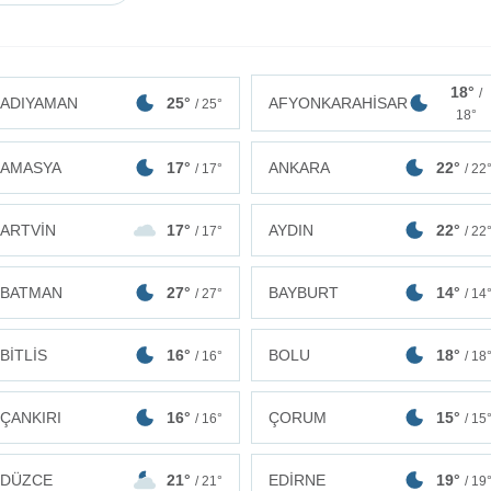
18°
/
ADIYAMAN
25°
AFYONKARAHİSAR
/ 25°
18°
AMASYA
17°
ANKARA
22°
/ 17°
/ 22
ARTVİN
17°
AYDIN
22°
/ 17°
/ 22
BATMAN
27°
BAYBURT
14°
/ 27°
/ 14
BİTLİS
16°
BOLU
18°
/ 16°
/ 18
ÇANKIRI
16°
ÇORUM
15°
/ 16°
/ 15
DÜZCE
21°
EDİRNE
19°
/ 21°
/ 19