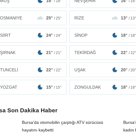
MUŞ
18°
NEVŞEHİR
16°
/ 18°
/ 16
OSMANİYE
25°
RİZE
13°
/ 25°
/ 13
SİİRT
24°
SİNOP
18°
/ 24°
/ 18
ŞIRNAK
21°
TEKİRDAĞ
22°
/ 21°
/ 22
TUNCELİ
22°
UŞAK
20°
/ 22°
/ 20
ZONGULDAK
18°
YOZGAT
15°
/ 18
/ 15°
rsa Son Dakika Haber
Bursa'da otomobilin çarptığı ATV sürücüsü
Bursa'
hayatını kaybetti
kadın 