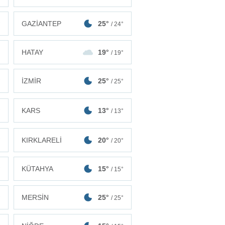
GAZİANTEP
25°
°
/ 24°
HATAY
19°
°
/ 19°
İZMİR
25°
°
/ 25°
KARS
13°
°
/ 13°
KIRKLARELİ
20°
°
/ 20°
KÜTAHYA
15°
°
/ 15°
MERSİN
25°
°
/ 25°