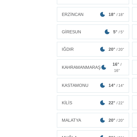
ERZİNCAN
18°
/ 18°
GİRESUN
5°
/ 5°
IĞDIR
20°
/ 20°
16°
/
KAHRAMANMARAŞ
16°
KASTAMONU
14°
/ 14°
KİLİS
22°
/ 22°
MALATYA
20°
/ 20°