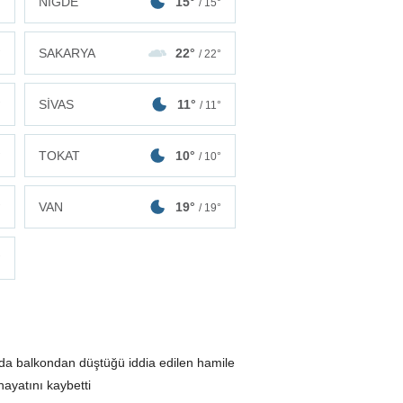
NİĞDE
15°
°
/ 15°
SAKARYA
22°
°
/ 22°
SİVAS
11°
°
/ 11°
TOKAT
10°
°
/ 10°
VAN
19°
°
/ 19°
°
da balkondan düştüğü iddia edilen hamile
hayatını kaybetti