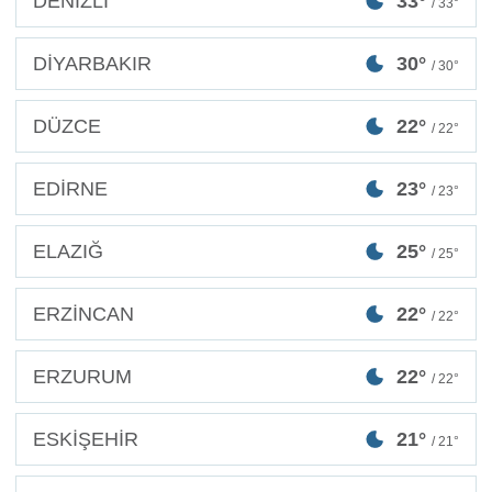
DENİZLİ
33°
/ 33°
DİYARBAKIR
30°
/ 30°
DÜZCE
22°
/ 22°
EDİRNE
23°
/ 23°
ELAZIĞ
25°
/ 25°
ERZİNCAN
22°
/ 22°
ERZURUM
22°
/ 22°
ESKİŞEHİR
21°
/ 21°