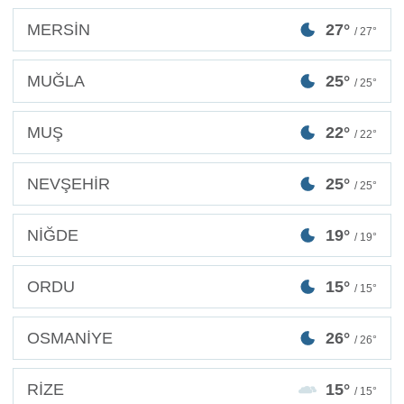
MERSİN
27°
/ 27°
MUĞLA
25°
/ 25°
MUŞ
22°
/ 22°
NEVŞEHİR
25°
/ 25°
NİĞDE
19°
/ 19°
ORDU
15°
/ 15°
OSMANİYE
26°
/ 26°
RİZE
15°
/ 15°