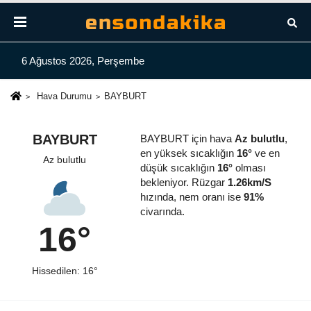
6 Ağustos 2026, Perşembe
Hava Durumu
BAYBURT
BAYBURT
BAYBURT için hava
Az bulutlu
,
en yüksek sıcaklığın
16°
ve en
Az bulutlu
düşük sıcaklığın
16°
olması
bekleniyor. Rüzgar
1.26km/S
hızında, nem oranı ise
91%
civarında.
16°
Hissedilen: 16°