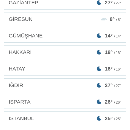
GAZİANTEP
27°
/ 27°
GİRESUN
8°
/ 8°
GÜMÜŞHANE
14°
/ 14°
HAKKARİ
18°
/ 18°
HATAY
16°
/ 16°
IĞDIR
27°
/ 27°
ISPARTA
26°
/ 26°
İSTANBUL
25°
/ 25°