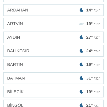
ARDAHAN
14°
/ 14°
ARTVİN
19°
/ 19°
AYDIN
27°
/ 27°
BALIKESİR
24°
/ 24°
BARTIN
19°
/ 19°
BATMAN
31°
/ 31°
BİLECİK
19°
/ 19°
BİNGÖL
21°
/ 21°