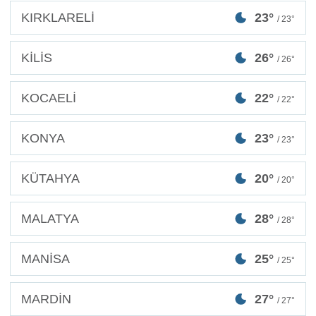
KIRKLARELİ
23°
/ 23°
KİLİS
26°
/ 26°
KOCAELİ
22°
/ 22°
KONYA
23°
/ 23°
KÜTAHYA
20°
/ 20°
MALATYA
28°
/ 28°
MANİSA
25°
/ 25°
MARDİN
27°
/ 27°