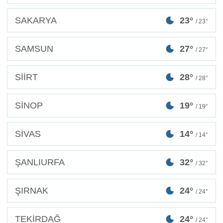
SAKARYA
23°
/ 23°
SAMSUN
27°
/ 27°
SİİRT
28°
/ 28°
SİNOP
19°
/ 19°
SİVAS
14°
/ 14°
ŞANLIURFA
32°
/ 32°
ŞIRNAK
24°
/ 24°
TEKİRDAĞ
24°
/ 24°