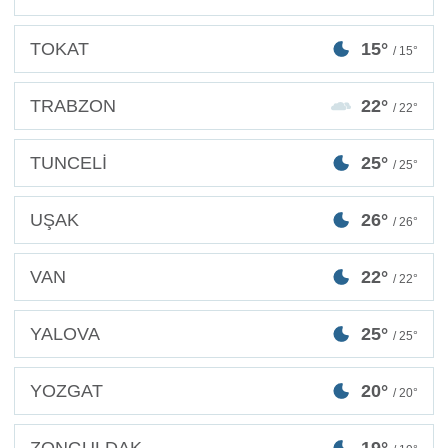
TOKAT
15°
/ 15°
TRABZON
22°
/ 22°
TUNCELİ
25°
/ 25°
UŞAK
26°
/ 26°
VAN
22°
/ 22°
YALOVA
25°
/ 25°
YOZGAT
20°
/ 20°
ZONGULDAK
19°