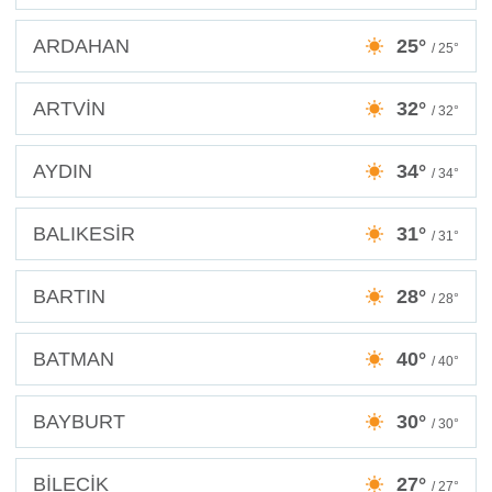
ARDAHAN
25°
/ 25°
ARTVİN
32°
/ 32°
AYDIN
34°
/ 34°
BALIKESİR
31°
/ 31°
BARTIN
28°
/ 28°
BATMAN
40°
/ 40°
BAYBURT
30°
/ 30°
BİLECİK
27°
/ 27°