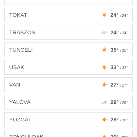
TOKAT
24°
/ 24°
TRABZON
24°
/ 24°
TUNCELİ
35°
/ 35°
UŞAK
33°
/ 33°
VAN
27°
/ 27°
YALOVA
29°
/ 29°
YOZGAT
28°
/ 28°
ZONGULDAK
29°