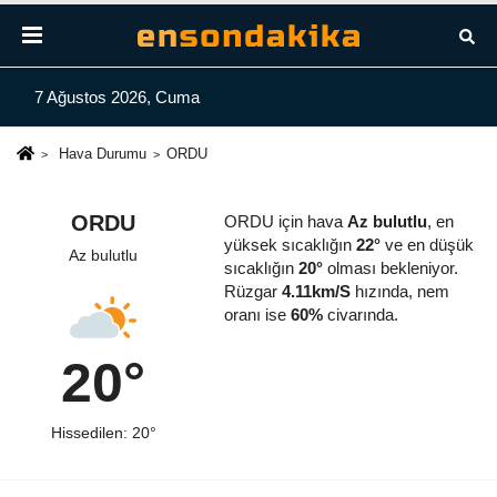
7 Ağustos 2026, Cuma
Hava Durumu
ORDU
ORDU
ORDU için hava
Az bulutlu
, en
yüksek sıcaklığın
22°
ve en düşük
Az bulutlu
sıcaklığın
20°
olması bekleniyor.
Rüzgar
4.11km/S
hızında, nem
oranı ise
60%
civarında.
20°
Hissedilen: 20°