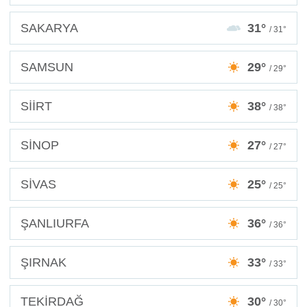
SAKARYA
31°
/ 31°
SAMSUN
29°
/ 29°
SİİRT
38°
/ 38°
SİNOP
27°
/ 27°
SİVAS
25°
/ 25°
ŞANLIURFA
36°
/ 36°
ŞIRNAK
33°
/ 33°
TEKİRDAĞ
30°
/ 30°