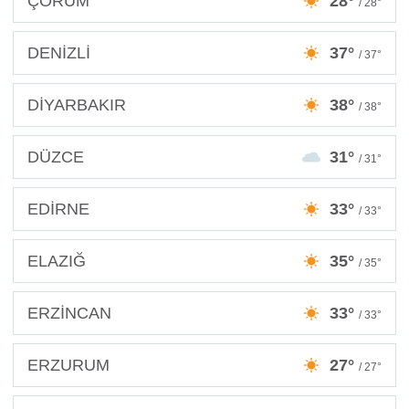
ÇORUM
28°
/ 28°
DENİZLİ
37°
/ 37°
DİYARBAKIR
38°
/ 38°
DÜZCE
31°
/ 31°
EDİRNE
33°
/ 33°
ELAZIĞ
35°
/ 35°
ERZİNCAN
33°
/ 33°
ERZURUM
27°
/ 27°