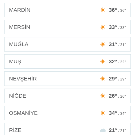
MARDİN
36°
/ 36°
MERSİN
33°
/ 33°
MUĞLA
31°
/ 31°
MUŞ
32°
/ 32°
NEVŞEHİR
29°
/ 29°
NİĞDE
26°
/ 26°
OSMANİYE
34°
/ 34°
RİZE
21°
/ 21°