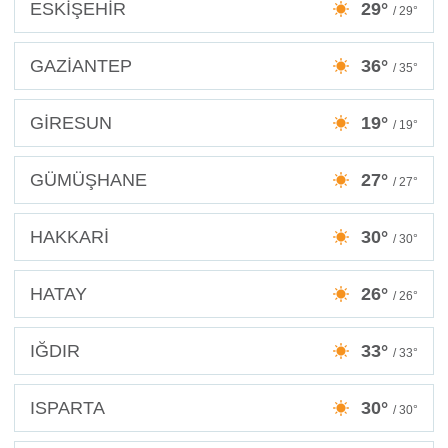
ESKİŞEHİR
29°
/ 29°
GAZİANTEP
36°
/ 35°
GİRESUN
19°
/ 19°
GÜMÜŞHANE
27°
/ 27°
HAKKARİ
30°
/ 30°
HATAY
26°
/ 26°
IĞDIR
33°
/ 33°
ISPARTA
30°
/ 30°