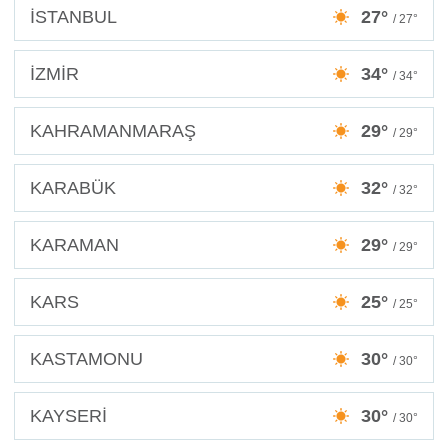
İSTANBUL
27°
/ 27°
İZMİR
34°
/ 34°
KAHRAMANMARAŞ
29°
/ 29°
KARABÜK
32°
/ 32°
KARAMAN
29°
/ 29°
KARS
25°
/ 25°
KASTAMONU
30°
/ 30°
KAYSERİ
30°
/ 30°